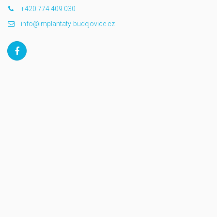
+420 774 409 030
info@implantaty-budejovice.cz