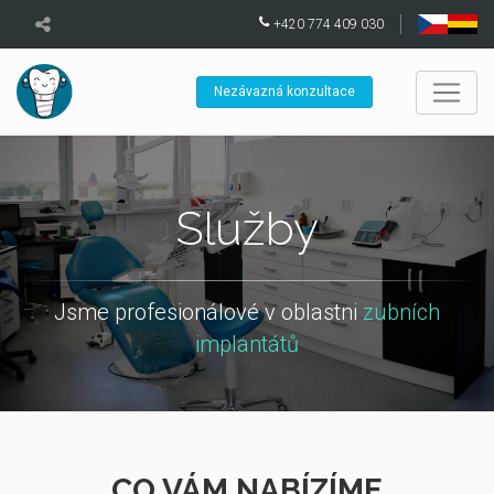
+420 774 409 030
Nezávazná konzultace
Služby
Jsme profesionálové v oblastni
zubních
implantátů
CO VÁM NABÍZÍME