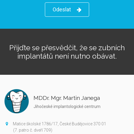
Odeslat
Přijďte se přesvědčit, že se zubních
implantátů není nutno obávat.
MDDr. Mgr. Martin Janega
Jihočeské implantologické centrum
Matice školské 1786/17, České Budějovice 370 01
(7. patro č. dveří 709)