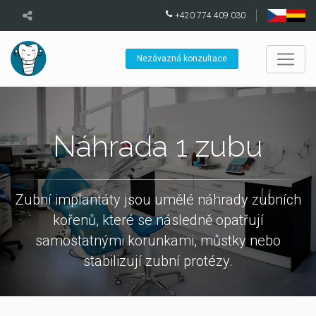
+420 774 409 030
Nezávazná konzultace
Náhrada 1 zubu
Zubní implantáty jsou umělé náhrady zubních
kořenů, které se následně opatřují
samostatnými korunkami, můstky nebo
stabilizují zubní protézy.