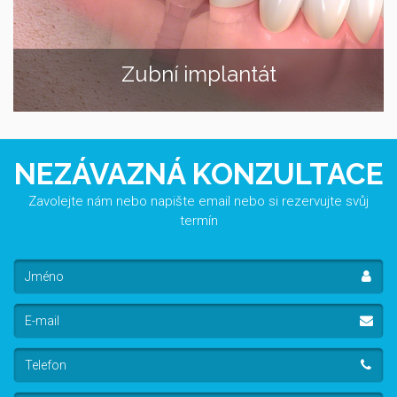
Zubní implantát
NEZÁVAZNÁ KONZULTACE
Zavolejte nám nebo napište email nebo si rezervujte svůj
termín
Jméno
E-
mail
Telefon