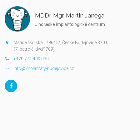
MDDr. Mgr. Martin Janega
Jihočeské implantologické centrum
Matice školské 1786/17, České Budějovice 370 01
(7. patro č. dveří 709)
+420 774 409 030
info@implantaty-budejovice.cz