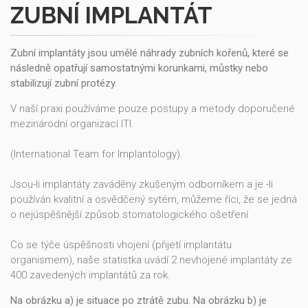
ZUBNÍ IMPLANTÁT
Zubní implantáty jsou umělé náhrady zubních kořenů, které se
následně opatřují samostatnými korunkami, můstky nebo
stabilizují zubní protézy.
V naší praxi používáme pouze postupy a metody doporučené
mezinárodní organizací ITI.
(International Team for Implantology).
Jsou-li implantáty zaváděny zkušeným odborníkem a je -li
používán kvalitní a osvědčený sytém, můžeme říci, že se jedná
o nejúspěšnější způsob stomatologického ošetření.
Co se týče úspěšnosti vhojení (přijetí implantátu
organismem), naše statistka uvádí 2 nevhojené implantáty ze
400 zavedených implantátů za rok.
Na obrázku a) je situace po ztrátě zubu. Na obrázku b) je