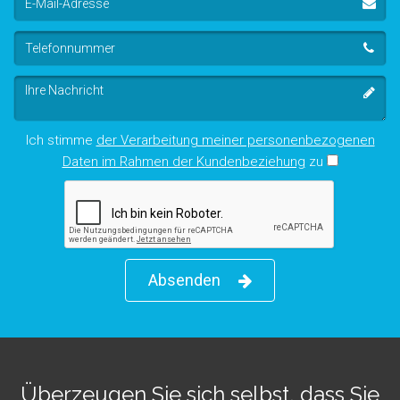
Mail-
Adresse
Telefonnummer
Ihre
Nachricht
Ich stimme
der Verarbeitung meiner personenbezogenen
Daten im Rahmen der Kundenbeziehung
zu
Absenden
Überzeugen Sie sich selbst, dass Sie