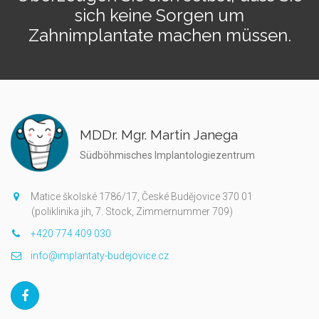
sich keine Sorgen um
Zahnimplantate machen müssen.
MDDr. Mgr. Martin Janega
Südböhmisches Implantologiezentrum
Matice školské 1786/17, České Budějovice 370 01
(poliklinika jih, 7. Stock, Zimmernummer 709)
+420 774 409 030
info@implantaty-budejovice.cz