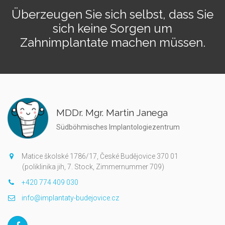
Überzeugen Sie sich selbst, dass Sie
sich keine Sorgen um
Zahnimplantate machen müssen.
MDDr. Mgr. Martin Janega
Südböhmisches Implantologiezentrum
Matice školské 1786/17, České Budějovice 370 01
(poliklinika jih, 7. Stock, Zimmernummer 709)
+420 774 409 030
info@implantaty-budejovice.cz